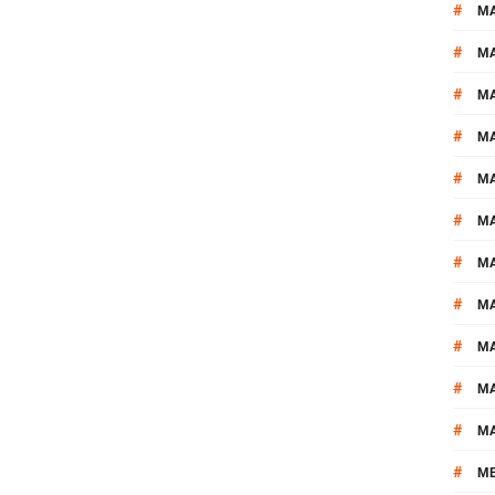
#
M
#
MA
#
M
#
MA
#
M
#
M
#
M
#
M
#
M
#
M
#
M
#
M