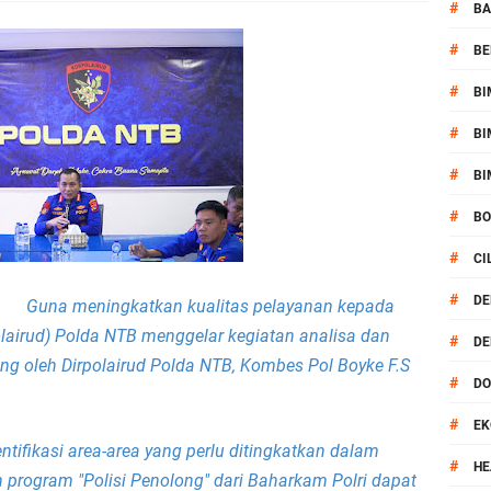
kernis Dorong Sinergi Hadapi Tantangan Kamtibmas
#
BA
#
BE
ok Timur Ringkus Pelaku Curanmor Bersana BB
#
BI
awal keamanan Acara Selamatan Bendungan Meninting
#
BI
aram Patroli di Wilayah Ampenan
#
BI
#
B
 Sambangi Kepala Lingkungan Taman Perkuat Sinergitas
#
CI
 Serentak 2026 Digelar, Polsek Narmada Siap Jaga Kondusivitas
#
DE
B.
Guna meningkatkan kualitas pelayanan kepada
polairud) Polda NTB menggelar kegiatan analisa dan
#
DE
daklanjuti Arahan Ditbinmas, Intensifkan fungsi Polmas
ung oleh Dirpolairud Polda NTB, Kombes Pol Boyke F.S
#
D
, Polsek Selaparang Bagikan Bendera Merah Putih kepada Warga
#
EK
ntifikasi area-area yang perlu ditingkatkan dalam
or Dibekuk Polisi, Motor Curian Dijual ke Lombok Tengah
#
HE
 program "Polisi Penolong" dari Baharkam Polri dapat