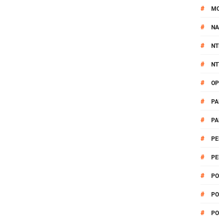
#
M
#
NA
#
NT
#
NT
#
OP
#
PA
#
PA
#
PE
#
PE
#
PO
#
PO
#
PO