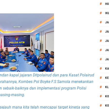
#
HU
si Polisi Berhasil Ungkap Kasus Kematian Mahasiswi NDR
#
IK
 Batu Pertama Balai Kemitraan Polri dan Masyarakat
#
JA
kan Pengamanan MotoGP 2026
#
JA
#
JA
ontingen Peraih Juara III Badminton Kapolri Cup 2026
#
JA
paya Cegah Gangguan Kamtibmas Lewat Patroli
#
JA
#
al Prosesi Ngaben di Cilinaya
KA
andan kapal jajaran Ditpolairud dan para Kasat Polairud
#
KE
m arahannya, Kombes Pol Boyke F.S Samola menekankan
esiasi Relawan Evakuasi Wisatawan Berikan HT
#
KL
 sebaik-baiknya dan implementasi program Polisi
1, Polsek Mataram Bagikan Bendera Merah Putih
masing-masing.
#
KO
#
KO
Resmi Diganti ,AKP Imran Rosyadi, S.H. Siap Melanjukan
sejauh mana kita telah mencapai target kinerja yang