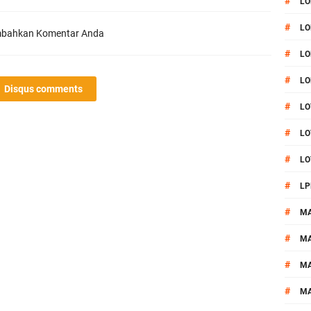
#
LO
#
LO
bahkan Komentar Anda
#
LO
#
LO
Disqus comments
#
LO
#
LO
#
LO
#
LP
#
M
#
MA
#
M
#
M