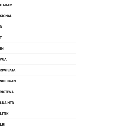
OTARAM
SIONAL
B
T
INI
PUA
RIWISATA
NDIDIKAN
RISTIWA
LDA NTB
LITIK
LRI