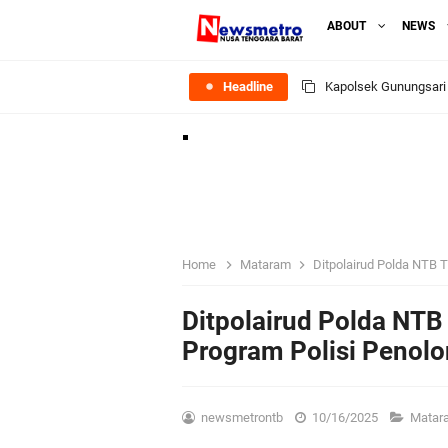
ABOUT
NEWS
Headline
Ditlantas Polda NTB E
Polda NTB Apresias
Jelang HUT RI Ke_8
LPKA Lombok Tengah I
Home
Mataram
Ditpolairud Polda NTB 
Jelang HUT RI ke_81 
Ditpolairud Polda NTB
Program Polisi Penol
Polres Lombok Timur R
Polres Lotim Gelar A
newsmetrontb
10/16/2025
Mata