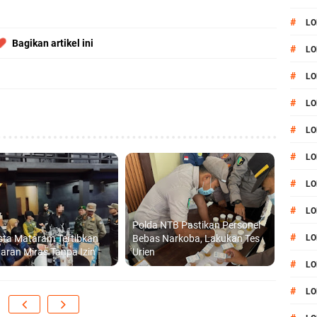
#
LO
Bagikan artikel ini
#
LO
#
LO
#
LO
#
LO
#
LO
#
LO
#
LO
Polda NTB Pastikan Personel
#
sta Mataram Tertibkan
Bebas Narkoba, Lakukan Tes
LO
aran Miras Tanpa Izin
Urien
#
L
#
LO