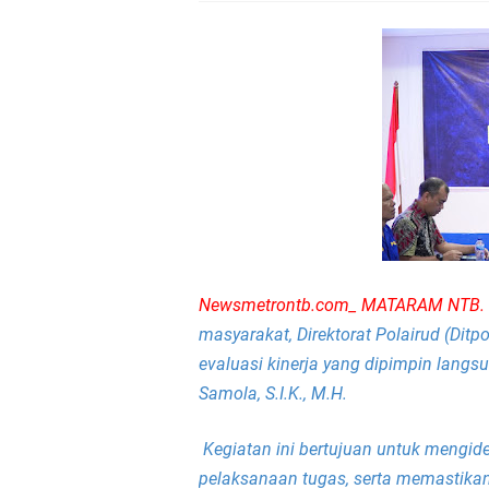
Kapolda NTB Buka Ra
Tim URC Polres Lomb
Polsek Gunungsari K
Samapta Polresta Mat
Kapolsek Selaparang
Sosialisasi Pilkades
Newsmetrontb.com_ MATARAM NT
masyarakat, Direktorat Polairud (Dit
Kapolsek Lingsar Tin
evaluasi kinerja yang dipimpin langs
Samola, S.I.K., M.H.
Sambut HUT RI ke-81
Kegiatan ini bertujuan untuk mengide
Dua Residivis Curanm
pelaksanaan tugas, serta memastikan