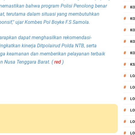
gin memastikan bahwa program Polisi Penolong benar
#
KO
at, terutama dalam situasi yang membutuhkan
#
KO
ponsif," ujar Kombes Pol Boyke F.S Samola.
#
KO
iharapkan dapat menghasilkan rekomendasi-
#
KO
gkatkan kinerja Ditpolairud Polda NTB, serta
#
aga keamanan dan memberikan pelayanan terbaik
KO
an Nusa Tenggara Barat. (
red
)
#
KS
#
LO
#
LO
#
LO
#
LO
#
LO
#
LO