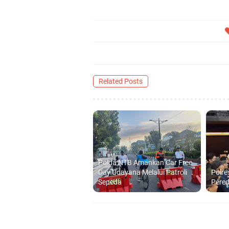
Related Posts
Polda NTB Amankan Car Free
Day Udayana Melalui Patroli
Polre
Sepeda
Pered