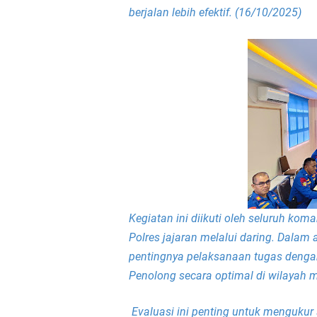
berjalan lebih efektif. (16/10/2025)
LPA Mataram. Apresia
Kapolda NTB Letakkan
Kapolda NTB Matang
Kapolda NTB Sambut K
Polda NTB Perkuat U
Polsek Sandubaya Kaw
Kegiatan ini diikuti oleh seluruh kom
Polres jajaran melalui daring. Dala
Kapolsek Lingsar Apr
pentingnya pelaksanaan tugas dengan
Semarak HUT RI ke-8
Penolong secara optimal di wilayah 
Kapolsek Gunungsari 
Evaluasi ini penting untuk mengukur 