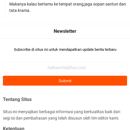
Makanya kalau bertamu ke tempat orang,jaga sopan santun dan
Tim URC Polres Lombok Timur Ringkus Pelaku
tata krama.
Curanmor Bersana BB
Subscribe di situs ini untuk mendapatkan update berita terbaru
Polsek Gunungsari Kawal keamanan Acara
Selamatan Bendungan Meninting
Tentang Situs
Situs ini menyajikan berbagai informasi yang berkualitas baik dari
segi isi dan pembahasan yang telah disusun oleh tim editor kami.
Samapta Polresta Mataram Patroli di Wilayah
Ketentuan