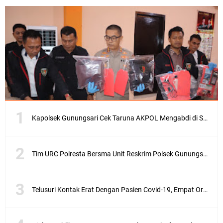
Kapolsek Gunungsari Cek Taruna AKPOL Mengabdi di SRD 4
Tim URC Polresta Bersma Unit Reskrim Polsek Gunungsari Tangkap Pelaku Curanmor
Telusuri Kontak Erat Dengan Pasien Covid-19, Empat Orang di Desa Kedaro Sekotong Dirapid