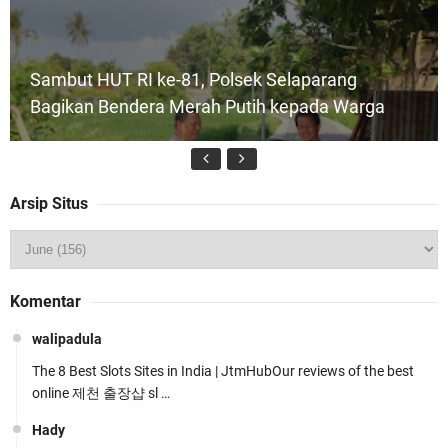
Sambut HUT RI ke-81, Polsek Selaparang
Bagikan Bendera Merah Putih kepada Warga
Arsip Situs
Kapolda NTB Buka Rakernis Dorong Sinergi
Komentar
Hadapi Tantangan Kamtibmas
walipadula
The 8 Best Slots Sites in India | JtmHubOur reviews of the best
online 제천 출장샵 sl …
Hady