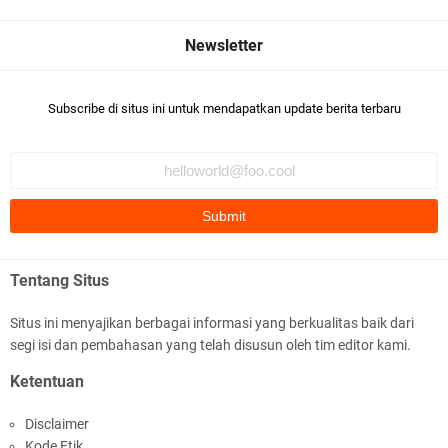
Subscribe di situs ini untuk mendapatkan update berita terbaru
Ditlantas Polda NTB Edukasi Tertib Berlalu di
Pelajar SMPN 1 Gerung
Tentang Situs
Situs ini menyajikan berbagai informasi yang berkualitas baik dari
segi isi dan pembahasan yang telah disusun oleh tim editor kami.
Polda NTB Apresiasi BKTM Lelede Sampaikan
Ketentuan
Pesan Kamtibmas
Disclaimer
Kode Etik