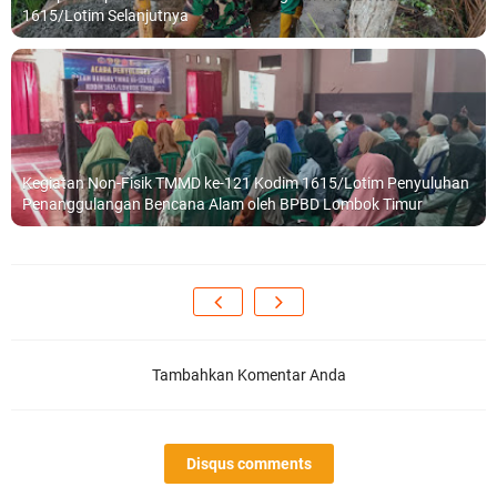
1615/Lotim Selanjutnya
Kegiatan Non-Fisik TMMD ke-121 Kodim 1615/Lotim Penyuluhan
Penanggulangan Bencana Alam oleh BPBD Lombok Timur
Tambahkan Komentar Anda
Disqus comments