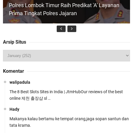
Polres Lombok Timur Raih Predikat 'A' Layanan
Prima Tingkat Polres Jajaran
Arsip Situs
Wakapolda NTB Pimpin Patroli Rinjani Presisi di
Komentar
Wilayah Lombok Tengah
walipadula
The 8 Best Slots Sites in India | JtmHubOur reviews of the best
online 제천 출장샵 sl …
Hady
Makanya kalau bertamu ke tempat orang,jaga sopan santun dan
Kapolsek Gunungsari Resmi Diganti ,AKP Imran
tata krama.
Rosyadi, S.H. Siap Melanjukan