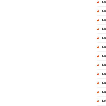
#
M
#
MA
#
M
#
MA
#
M
#
M
#
M
#
M
#
M
#
M
#
M
#
M