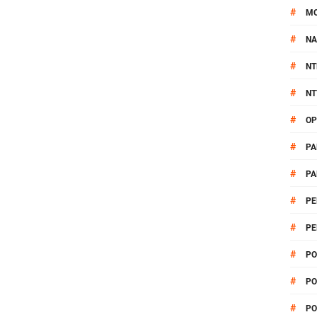
#
M
#
NA
#
NT
#
NT
#
OP
#
PA
#
PA
#
PE
#
PE
#
PO
#
PO
#
PO