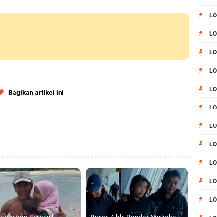
#
LO
#
LO
#
LO
#
LO
#
LO
Bagikan artikel ini
#
LO
#
LO
#
LO
#
LO
#
L
#
LO