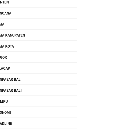
NTEN
NCANA
MA
MA KANUPATEN
MA KOTA
OGOR
LACAP
NPASAR BAL
NPASAR BALI
OMPU
ONOMI
ADLINE