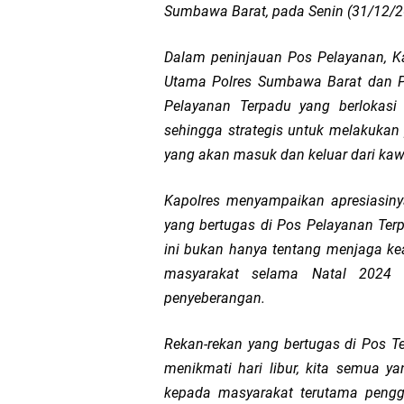
Sumbawa Barat, pada Senin (31/12/2
Kapolda NTB Sambut K
Dalam peninjauan Pos Pelayanan, Ka
Polda NTB Perkuat U
Utama Polres Sumbawa Barat dan P
Pelayanan Terpadu yang berlokasi
Polsek Sandubaya Kaw
sehingga strategis untuk melakuka
yang akan masuk dan keluar dari ka
Kapolsek Lingsar Apr
Kapolres menyampaikan apresiasinya
Semarak HUT RI ke-8
yang bertugas di Pos Pelayanan Te
ini bukan hanya tentang menjaga k
Sat Lantas Polresta 
masyarakat selama Natal 2024
penyeberangan.
Wakapolda NTB Gelar
Rekan-rekan yang bertugas di Pos T
Polda NTB Sabet Juara
menikmati hari libur, kita semua y
kepada masyarakat terutama penggu
Jelang HUT RI Ke_8