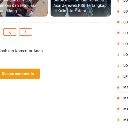
abungan Berhasil
Buron 4 bln Bandar Narkoba
#
LO
matkan dan Evakuasi
Asal Jereweh KSB Tertangkap
an Hilang
di Kalimatan utara
#
LO
#
LO
#
LO
#
LO
bahkan Komentar Anda
#
LO
#
LO
Disqus comments
#
LP
#
M
#
MA
#
M
#
M