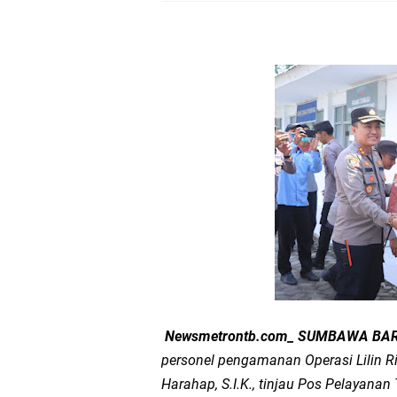
Samapta Polresta Mat
Kapolsek Selaparang
Sosialisasi Pilkades
Kapolsek Lingsar Tin
Sambut HUT RI ke-81
Dua Residivis Curanm
LPA Mataram. Apresia
Kapolda NTB Letakkan
Newsmetrontb.com_ SUMBAWA BARA
personel pengamanan Operasi Lilin 
Kapolda NTB Matang
Harahap, S.I.K., tinjau Pos Pelayana