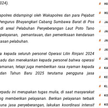
024).
#
HU
ontingen Peraih Juara III Badminton Kapolri Cup 2026
#
IK
polres didampingi oleh Wakapolres dan para Pejabat
paya Cegah Gangguan Kamtibmas Lewat Patroli
engurus Bhayangkari Cabang Sumbawa Barat di Pos
#
JA
 di areal Pelabuhan Penyeberangan Laut Poto Tano
al Prosesi Ngaben di Cilinaya
#
JA
n pelayanan, pemantauan, dan pemeriksaan kendaraan
#
JA
wasan pelabuhan.
esiasi Relawan Evakuasi Wisatawan Berikan HT
#
JA
 kepada seluruh personel Operasi Lilin Rinjani 2024
1, Polsek Mataram Bagikan Bendera Merah Putih
#
JA
rpadu dan menekankan kepada personel bahwa operasi
eamanan, tetapi juga memberikan rasa nyaman kepada
#
Mataram Petakan Titik Black Spot, Antisipasi Kecelakaan
KA
 dan Tahun Baru 2025 terutama pengguna jasa
#
KE
 Kegiatan Polmas di Kelurahan Taman Sari Ampenan
#
KL
erpadu ini merupakan tugas mulia, di saat masyarakat
 III Bulutangkis Kapolri Cup 2026
#
KO
ang memberikan pelayanan. Berikan pelayanan terbaik
#
na jasa penyeberangan, lakukan koordinasi intensif
KO
1 LPKA Lombok Tengah Gelar Apel Pembukaan PORSENAP