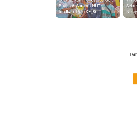
Sat Intelkam Polres KSB Gelar
Tim G
Bhaksos Sambut HUT
Sela
Intelkam Polri KE_80
Nelay
Tam