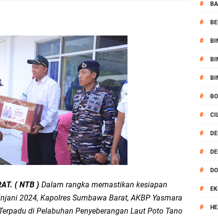
aram Patroli di Wilayah Ampenan
#
BA
#
BE
 Sambangi Kepala Lingkungan Taman Perkuat Sinergitas
#
BI
 Serentak 2026 Digelar, Polsek Narmada Siap Jaga Kondusivitas
#
BI
daklanjuti Arahan Ditbinmas, Intensifkan fungsi Polmas
#
BI
#
B
, Polsek Selaparang Bagikan Bendera Merah Putih kepada Warga
#
CI
or Dibekuk Polisi, Motor Curian Dijual ke Lombok Tengah
#
DE
#
DE
si Polisi Berhasil Ungkap Kasus Kematian Mahasiswi NDR
#
D
 Batu Pertama Balai Kemitraan Polri dan Masyarakat
T. ( NTB )
Dalam rangka memastikan kesiapan
#
EK
Rinjani 2024, Kapolres Sumbawa Barat, AKBP Yasmara
kan Pengamanan MotoGP 2026
#
HE
n Terpadu di Pelabuhan Penyeberangan Laut Poto Tano