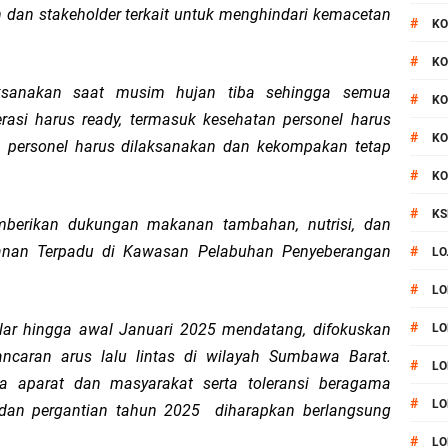
 dan stakeholder terkait untuk menghindari kemacetan
#
KO
#
KO
laksanakan saat musim hujan tiba sehingga semua
#
KO
asi harus ready, termasuk kesehatan personel harus
#
KO
n personel harus dilaksanakan dan kekompakan tetap
#
KO
#
KS
berikan dukungan makanan tambahan, nutrisi, dan
anan Terpadu di Kawasan Pelabuhan Penyeberangan
#
LO
#
LO
#
gelar hingga awal Januari 2025 mendatang, difokuskan
LO
caran arus lalu lintas di wilayah Sumbawa Barat.
#
LO
ra aparat dan masyarakat serta toleransi beragama
#
LO
 dan pergantian tahun 2025 diharapkan berlangsung
#
LO