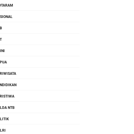
OTARAM
SIONAL
B
T
INI
PUA
RIWISATA
NDIDIKAN
RISTIWA
LDA NTB
LITIK
LRI