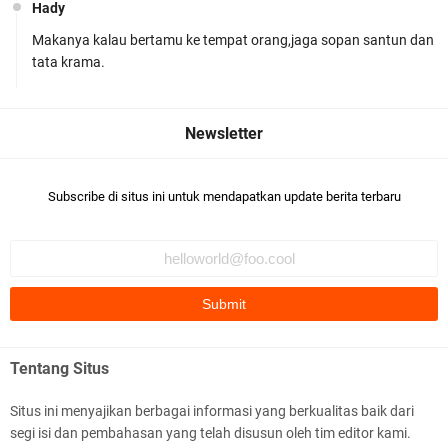
Hady
Makanya kalau bertamu ke tempat orang,jaga sopan santun dan
Polres Lombok Timur Raih Predikat 'A' Layanan
tata krama.
Prima Tingkat Polres Jajaran
Subscribe di situs ini untuk mendapatkan update berita terbaru
Polres Lotim Gelar Apel Kamtibmas Jelang HUT
Ke-81 RI dan Kunjungan Kapolri
Tentang Situs
Situs ini menyajikan berbagai informasi yang berkualitas baik dari
segi isi dan pembahasan yang telah disusun oleh tim editor kami.