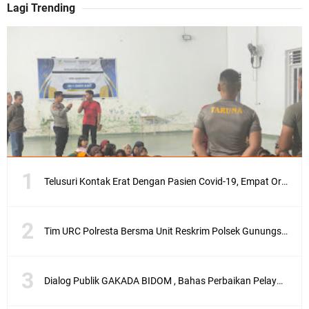
Lagi Trending
Telusuri Kontak Erat Dengan Pasien Covid-19, Empat Orang di Desa Kedaro Sekotong Dirapid
Tim URC Polresta Bersma Unit Reskrim Polsek Gunungsari Tangkap Pelaku Curanmor
Dialog Publik GAKADA BIDOM , Bahas Perbaikan Pelayanan Medis di NTB