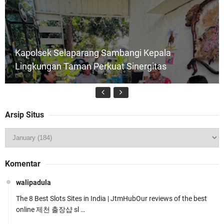
Kapolsek Selaparang Sambangi Kepala
Lingkungan Taman Perkuat Sinergitas
Arsip Situs
Jelang HUT RI ke_81 _Kunker Kapolri Polda NTB
Komentar
Gelar Apel Siaga Kamtibmas Serentak
walipadula
The 8 Best Slots Sites in India | JtmHubOur reviews of the best
online 제천 출장샵 sl …