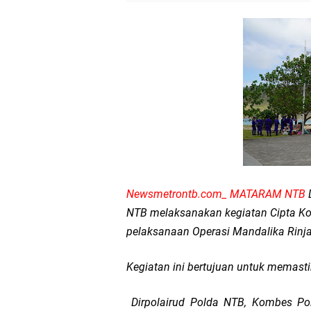
Kapolda NTB Buka Ra
Tim URC Polres Lomb
Polsek Gunungsari K
Samapta Polresta Mat
Kapolsek Selaparang
Sosialisasi Pilkades
Newsmetrontb.com_ MATARAM NTB
D
NTB melaksanakan kegiatan Cipta Kon
Kapolsek Lingsar Tin
pelaksanaan Operasi Mandalika Rinja
Sambut HUT RI ke-81
Kegiatan ini bertujuan untuk memasti
Dua Residivis Curanm
Dirpolairud Polda NTB, Kombes Pol 