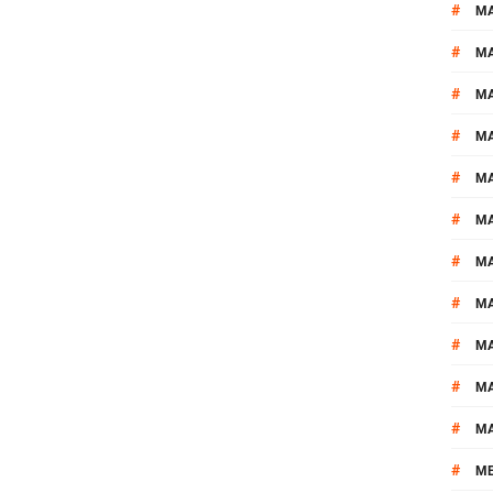
#
M
#
MA
#
M
#
MA
#
M
#
M
#
M
#
M
#
M
#
M
#
M
#
M