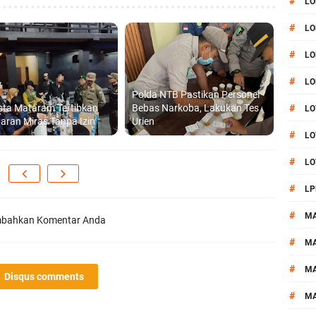
#
LO
#
LO
#
LO
#
LO
Polda NTB Pastikan Personel
sta Mataram Tertibkan
Bebas Narkoba, Lakukan Tes
#
LO
aran Miras Tanpa Izin
Urien
#
LO
#
LO
#
LP
#
M
bahkan Komentar Anda
#
MA
#
M
Disqus comments
#
M