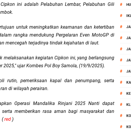
ipkon ini adalah Pelabuhan Lembar, Pelabuhan Gili
#
HU
si Polisi Berhasil Ungkap Kasus Kematian Mahasiswi NDR
Lombok.
#
IK
 Batu Pertama Balai Kemitraan Polri dan Masyarakat
bertujuan untuk meningkatkan keamanan dan ketertiban
#
JA
 dalam rangka mendukung Pergelaran Even MotoGP di
kan Pengamanan MotoGP 2026
#
JA
 mencegah terjadinya tindak kejahatan di laut.
#
JA
ontingen Peraih Juara III Badminton Kapolri Cup 2026
 melaksanakan kegiatan Cipkon ini, yang berlangsung
#
JA
r 2025," ujar Kombes Pol Boy Samola, (19/9/2025).
paya Cegah Gangguan Kamtibmas Lewat Patroli
#
JA
oli rutin, pemeriksaan kapal dan penumpang, serta
#
al Prosesi Ngaben di Cilinaya
KA
an di wilayah perairan.
#
KE
esiasi Relawan Evakuasi Wisatawan Berikan HT
rapkan Operasi Mandalika Rinjani 2025 Nanti dapat
#
KL
s, serta memberikan rasa aman bagi masyarakat dan
1, Polsek Mataram Bagikan Bendera Merah Putih
#
KO
 (
red
)
#
KO
Resmi Diganti ,AKP Imran Rosyadi, S.H. Siap Melanjukan