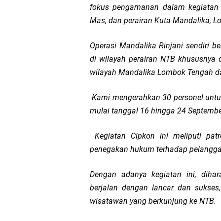
fokus pengamanan dalam kegiatan C
LPA Mataram. Apresia
Mas, dan perairan Kuta Mandalika, 
Kapolda NTB Letakkan
Operasi Mandalika Rinjani sendiri 
di wilayah perairan NTB khususnya
Kapolda NTB Matang
wilayah Mandalika Lombok Tengah dan
Kapolda NTB Sambut K
Kami mengerahkan 30 personel untuk
mulai tanggal 16 hingga 24 Septembe
Polda NTB Perkuat U
Kegiatan Cipkon ini meliputi patr
Polsek Sandubaya Kaw
penegakan hukum terhadap pelanggar
Kapolsek Lingsar Apr
Dengan adanya kegiatan ini, diha
berjalan dengan lancar dan sukse
Semarak HUT RI ke-8
wisatawan yang berkunjung ke NTB.
Kapolsek Gunungsari 