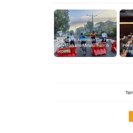
Polda NTB Amankan Car Free
Day Udayana Melalui Patroli
Polre
Sepeda
Pered
Tam