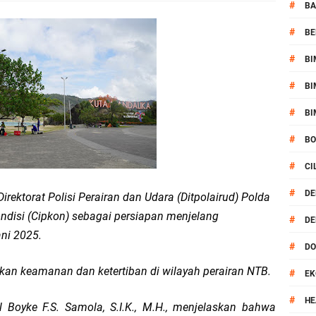
kernis Dorong Sinergi Hadapi Tantangan Kamtibmas
#
BA
#
BE
ok Timur Ringkus Pelaku Curanmor Bersana BB
#
BI
awal keamanan Acara Selamatan Bendungan Meninting
#
BI
aram Patroli di Wilayah Ampenan
#
BI
#
B
 Sambangi Kepala Lingkungan Taman Perkuat Sinergitas
#
CI
 Serentak 2026 Digelar, Polsek Narmada Siap Jaga Kondusivitas
#
DE
irektorat Polisi Perairan dan Udara (Ditpolairud) Polda
disi (Cipkon) sebagai persiapan menjelang
#
DE
daklanjuti Arahan Ditbinmas, Intensifkan fungsi Polmas
ni 2025.
#
D
, Polsek Selaparang Bagikan Bendera Merah Putih kepada Warga
kan keamanan dan ketertiban di wilayah perairan NTB.
#
EK
or Dibekuk Polisi, Motor Curian Dijual ke Lombok Tengah
#
HE
Boyke F.S. Samola, S.I.K., M.H., menjelaskan bahwa