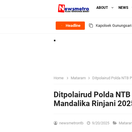
ABOUT
NEWS
Headline
Ditlantas Polda NTB E
Polda NTB Apresias
Jelang HUT RI Ke_8
LPKA Lombok Tengah I
Home
Mataram
Ditpolairud Polda NTB P
Jelang HUT RI ke_81 
Ditpolairud Polda NTB
Mandalika Rinjani 202
Polres Lombok Timur R
Polres Lotim Gelar A
newsmetrontb
9/20/2025
Matar