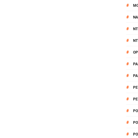
#
M
#
NA
#
NT
#
NT
#
OP
#
PA
#
PA
#
PE
#
PE
#
PO
#
PO
#
PO