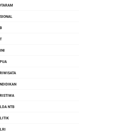
OTARAM
SIONAL
B
T
INI
PUA
RIWISATA
NDIDIKAN
RISTIWA
LDA NTB
LITIK
LRI